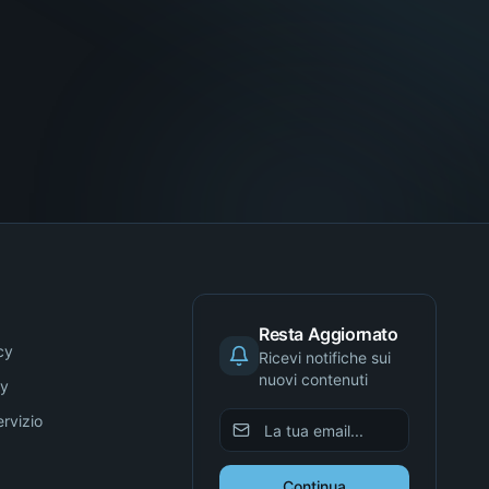
Resta Aggiornato
cy
Ricevi notifiche sui
nuovi contenuti
cy
ervizio
Continua