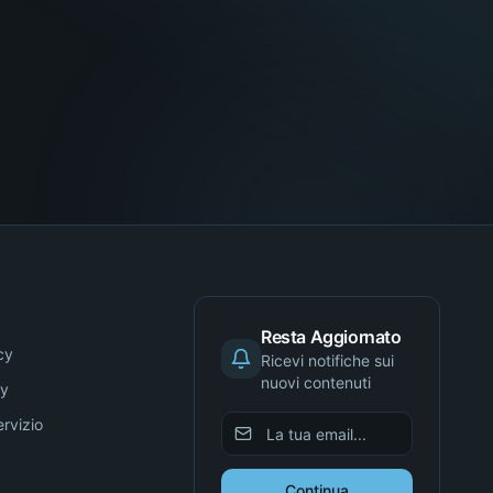
Resta Aggiornato
cy
Ricevi notifiche sui
nuovi contenuti
cy
ervizio
Continua