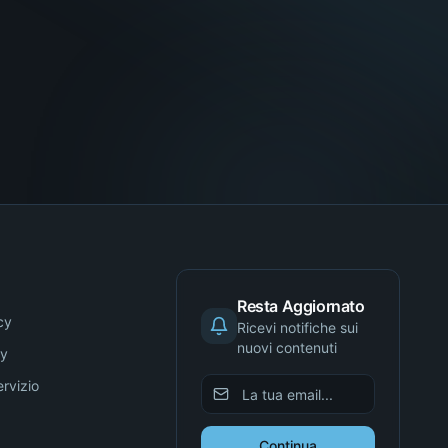
Resta Aggiornato
cy
Ricevi notifiche sui
nuovi contenuti
cy
ervizio
Continua