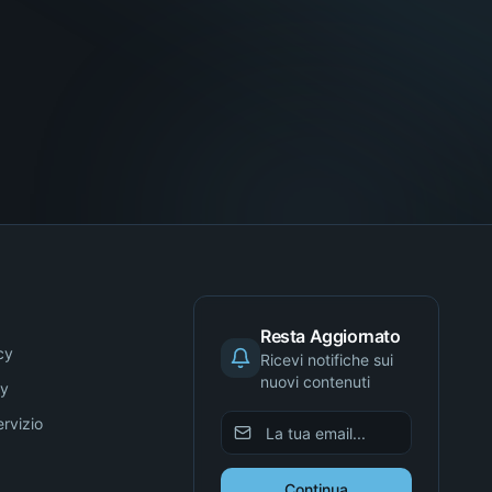
Resta Aggiornato
cy
Ricevi notifiche sui
nuovi contenuti
cy
ervizio
Continua