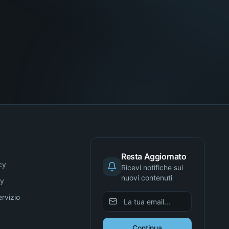
Resta Aggiornato
cy
Ricevi notifiche sui
nuovi contenuti
cy
ervizio
Continua